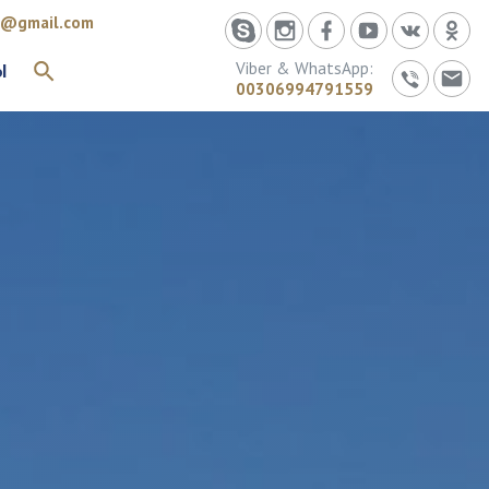
id@gmail.com
Viber & WhatsApp:
Ы
ИСКАТЬ
00306994791559