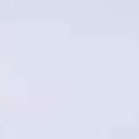
Viber & WhatsApp:
00306994791559