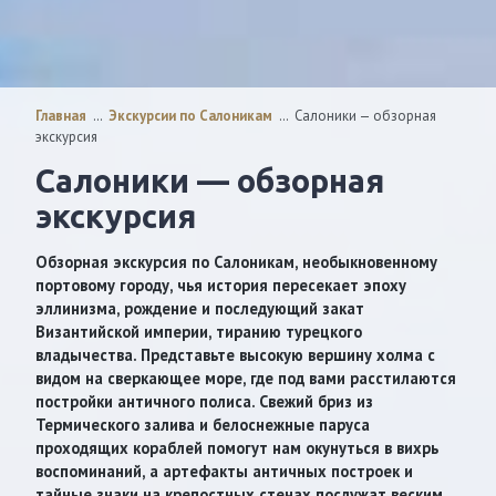
Главная
…
Экскурсии по Салоникам
…
Салоники — обзорная
экскурсия
Салоники — обзорная
экскурсия
Обзорная экскурсия по Салоникам, необыкновенному
портовому городу, чья история пересекает эпоху
эллинизма, рождение и последующий закат
Византийской империи, тиранию турецкого
владычества. Представьте высокую вершину холма с
видом на сверкающее море, где под вами расстилаются
постройки античного полиса. Свежий бриз из
Термического залива и белоснежные паруса
проходящих кораблей помогут нам окунуться в вихрь
воспоминаний, а артефакты античных построек и
тайные знаки на крепостных стенах послужат веским