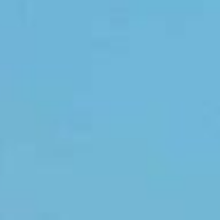
Viber & WhatsApp:
00306994791559