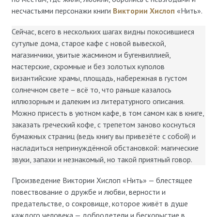
несчастьями персонажи книги
Виктории Хислоп
«Нить».
Сейчас, всего в нескольких шагах видны покосившиеся
сутулые дома, старое кафе с новой вывеской,
магазинчики, увитые жасмином и бугенвиллией,
мастерские, скромные и без золотых куполов
византийские храмы, площадь, набережная в густом
солнечном свете – всё то, что раньше казалось
иллюзорным и далеким из литературного описания.
Можно присесть в уютном кафе, в том самом как в книге,
заказать греческий кофе, с трепетом заново коснуться
бумажных страниц (ведь книгу вы привезёте с собой) и
насладиться непринуждённой обстановкой: магические
звуки, запахи и незнакомый, но такой приятный говор.
Произведение Виктории Хислоп «Нить» — блестящее
повествование о дружбе и любви, верности и
предательстве, о сокровище, которое живёт в душе
каждого человека — добродетели и бескорыстие в