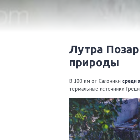
Лутра Позар Аридея — теплота и нежность
природы
В 100 км от Салоники
среди 
термальные источники Греци