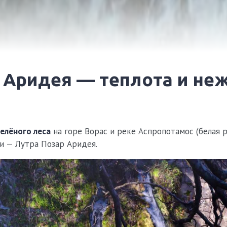
зелёного леса
на горе Ворас и реке Аспропотамос (белая 
и — Лутра Позар Аридея.