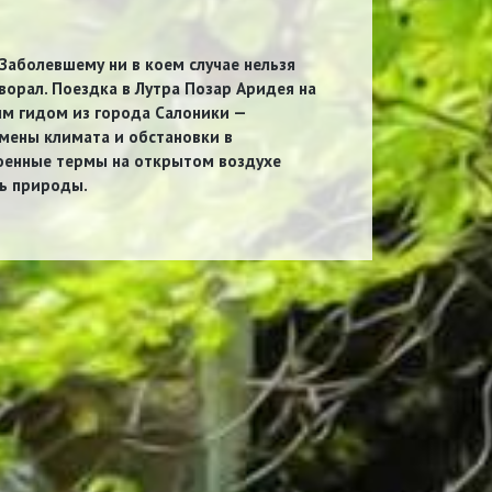
Заболевшему ни в коем случае нельзя
хворал. Поездка в Лутра Позар Аридея на
ым гидом из города Салоники —
мены климата и обстановки в
роенные термы на открытом воздухе
ть природы.