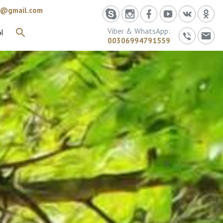
id@gmail.com
Viber & WhatsApp:
Ы
ИСКАТЬ
00306994791559