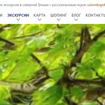
 экскурсии в северной Греции с русскоязычным гидом
salonikig
КИ
ЭКСКУРСИИ
КАРТА
ШОПИНГ
БЛОГ
КОНТАКТ