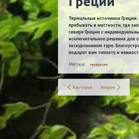
Греции
Термальные источники Греции. 
пребывать в местности, где за
севере Греции с индивидуальн
исключительное решение для с
экскурсионном туре. Благоуст
подарят вам теплоту и нежнос
Метки:
экскурсии
Касторья
Ахерон