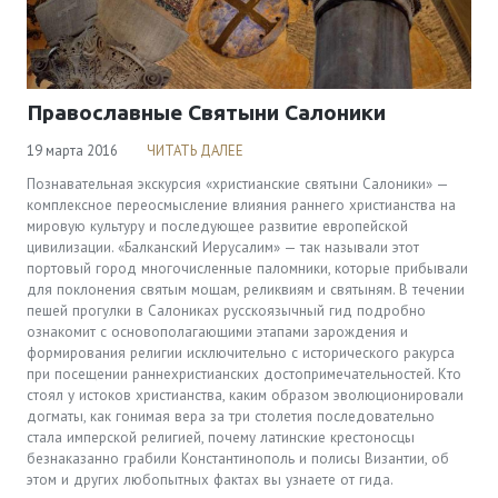
Православные Святыни Салоники
19 марта 2016
ЧИТАТЬ ДАЛЕЕ
Познавательная экскурсия «христианские святыни Салоники» —
комплексное переосмысление влияния раннего христианства на
мировую культуру и последующее развитие европейской
цивилизации. «Балканский Иерусалим» — так называли этот
портовый город многочисленные паломники, которые прибывали
для поклонения святым мощам, реликвиям и святыням. В течении
пешей прогулки в Салониках русскоязычный гид подробно
ознакомит с основополагающими этапами зарождения и
формирования религии исключительно с исторического ракурса
при посещении раннехристианских достопримечательностей. Кто
стоял у истоков христианства, каким образом эволюционировали
догматы, как гонимая вера за три столетия последовательно
стала имперской религией, почему латинские крестоносцы
безнаказанно грабили Константинополь и полисы Византии, об
этом и других любопытных фактах вы узнаете от гида.