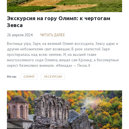
Экскурсия на гору Олимп: к чертогам
Зевса
26 апреля 2024
ЧИТАТЬ ДАЛЕЕ
Вестница утра, Заря, на великий Олимп восходила, Зевсу царю и
другим небожителям свет возвещая; В ризе златистой Заря
простиралась над всею землею. И, на высшей главе
многохолмного сидя Олимпа, вещал сам Кронид; а бессмертные
окрест безмолвно внимали. «Илиада» — Песнь II
Метки:
ОЛИМП
ЭКСКУРСИИ