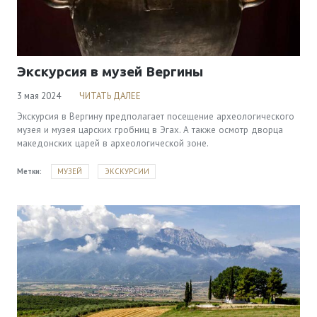
Viber & WhatsApp:
00306994791559
Экскурсия в музей Вергины
3 мая 2024
ЧИТАТЬ ДАЛЕЕ
Экскурсия в Вергину предполагает посещение археологического
музея и музея царских гробниц в Эгах. А также осмотр дворца
македонских царей в археологической зоне.
Метки:
МУЗЕЙ
ЭКСКУРСИИ