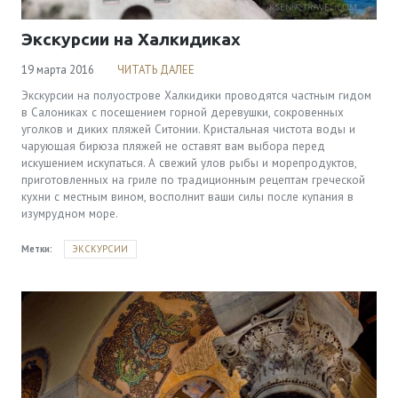
Экскурсии на Халкидиках
19 марта 2016
ЧИТАТЬ ДАЛЕЕ
Экскурсии на полуострове Халкидики проводятся частным гидом
в Салониках с посещением горной деревушки, сокровенных
уголков и диких пляжей Ситонии. Кристальная чистота воды и
чарующая бирюза пляжей не оставят вам выбора перед
искушением искупаться. А свежий улов рыбы и морепродуктов,
приготовленных на гриле по традиционным рецептам греческой
кухни с местным вином, восполнит ваши силы после купания в
изумрудном море.
Метки:
ЭКСКУРСИИ