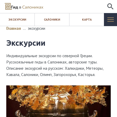
ИСКАТЬ
ЭКСКУРСИИ
САЛОНИКИ
КАРТА
САЛОНИКИ
Главная
…
экскурсии
ЭКСКУРСИИ
экскурсии
КАРТА
Индивидуальные экскурсии по северной Греции.
Русскоязычные гиды в Салониках, авторские туры.
ШОПИНГ
Описание экскурсий на русском: Халкидики, Метеоры,
Кавала, Салоники, Олимп, Загорохорья, Касторья.
БЛОГ
КОНТАКТЫ