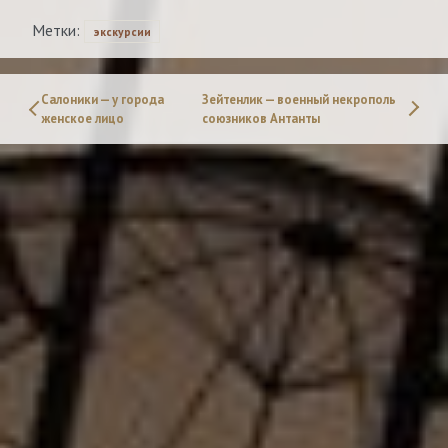
Метки:
экскурсии
Салоники — у города
Зейтенлик — военный некрополь
женское лицо
союзников Антанты