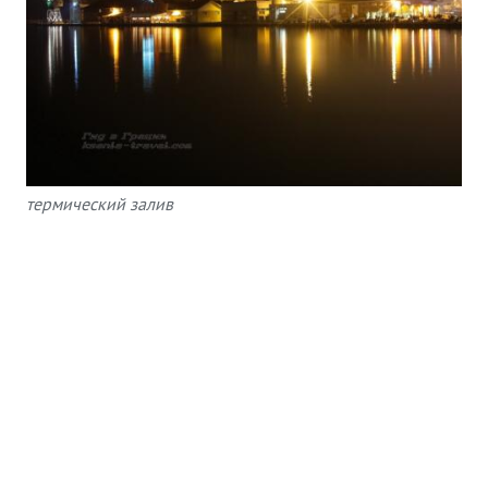
термический залив
Выпив чашечку кофе, или же чего покрепче, и вдоволь
насладившись роскошной панорамой, держим курс на
паралию (по-гречески набережная). Не забывайте, что
набережная создана в первую очередь для пеших и
велосипедных прогулок, и не прогуляться вдоль её – всё
равно, что не побывать в Салониках вообще.