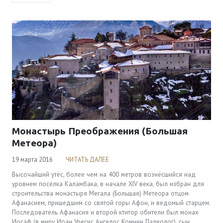
Монастырь Преображения (Большая
Метеора)
19 марта 2016
ЧИТАТЬ ДАЛЕЕ
Высочайший утёс, более чем на 400 метров вознёсшийся над
уровнем посёлка Каламбака, в начале XIV века, был избран для
строительства монастыря Мегала (Большая) Метеора отцом
Афанасием, пришедшим со святой горы Афон, и ведомый старцем.
Последователь Афанасия и второй ктитор обители был монах
Иосаф (в миру Иоан Уресис Ангелос Комнин Палеолог), сын