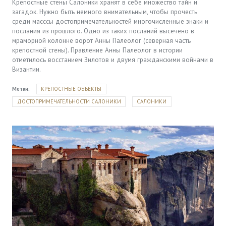
Крепостные стены Салоники хранят в себе множество тайн и
загадок. Нужно быть немного внимательным, чтобы прочесть
среди масссы достопримечательностей многочисленные знаки и
послания из прошлого. Одно из таких посланий высечено в
мраморной колонне ворот Анны Палеолог (северная часть
крепостной стены). Правление Анны Палеолог в истории
отметилось восстанием Зилотов и двумя гражданскими войнами в
Византии.
Метки:
КРЕПОСТНЫЕ ОБЪЕКТЫ
ДОСТОПРИМЕЧАТЕЛЬНОСТИ САЛОНИКИ
САЛОНИКИ