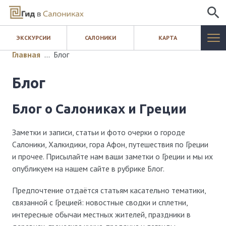
ИСКАТЬ
ЭКСКУРСИИ
САЛОНИКИ
КАРТА
САЛОНИКИ
Главная
…
Блог
ЭКСКУРСИИ
Блог
КАРТА
Блог о Салониках и Греции
ШОПИНГ
Заметки и записи, статьи и фото очерки о городе
Салоники, Халкидики, гора Афон, путешествия по Греции
БЛОГ
и прочее. Присылайте нам ваши заметки о Греции и мы их
опубликуем на нашем сайте в рубрике Блог.
КОНТАКТЫ
Предпочтение отдаётся статьям касательно тематики,
связанной с Грецией: новостные сводки и сплетни,
интересные обычаи местных жителей, праздники в