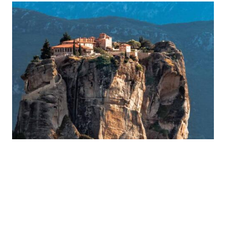
Монастырь Троицы, Греция
Смотришь на него и представляешь, будто
громаднейший корабль, ударившись бортом, отскочил от
массива Пинд, что напротив, пытаясь приблизиться к
Метеорам, и в минуту окаменел на Фессалийской долине.