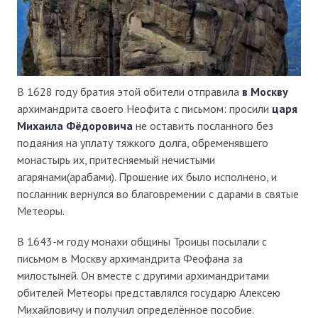
В 1628 году братия этой обители отправила
в Москву
архимандрита своего Неофита с письмом: просили
царя
Михаила Фёдоровича
не оставить посланного без
подаяния на уплату тяжкого долга, обременявшего
монастырь их, притесняемый нечистыми
агарянами(арабами). Прошение их было исполнено, и
посланник вернулся во благовремении с дарами в святые
Метеоры.
В 1643-м году монахи общины Троицы посылали с
письмом в Москву архимандрита Феофана за
милостыней. Он вместе с другими архимандритами
обителей Метеоры представлялся государю Алексею
Михайловичу и получил определённое пособие.