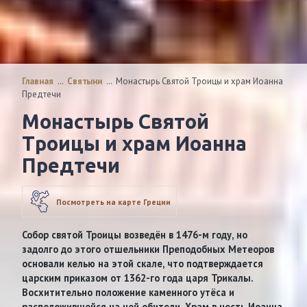
Главная
…
Святыни
…
Монастырь Святой Троицы и храм Иоанна
Предтечи
Монастырь Святой
Троицы и храм Иоанна
Предтечи
Посмотреть на карте Греции
Собор святой Троицы возведён в 1476-м году, но
задолго до этого отшельники Преподобных Метеоров
основали келью на этой скале, что подтверждается
царским приказом от 1362-го года царя Трикалы.
Восхитительно положение каменного утёса и
расположившейся на ней обители. Храм в честь Иоанна