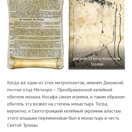
рисунок 18 века монастыря
Троицы
Когда же один из этих митрополитов, именем Дионисий,
почтил отца Метеоро – Преображенской келейной
обители монаха Иосафа саном игумена, и таким образом
обитель эту возвёл на степень монастыря. Тогда,
вероятно, и Святотроицкий келейный укромник властью
этого владыки переименован был в монастырь в честь
Святой Троицы.