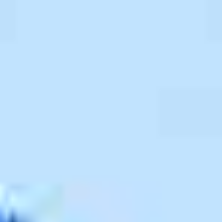
Viber & WhatsApp:
00306994791559