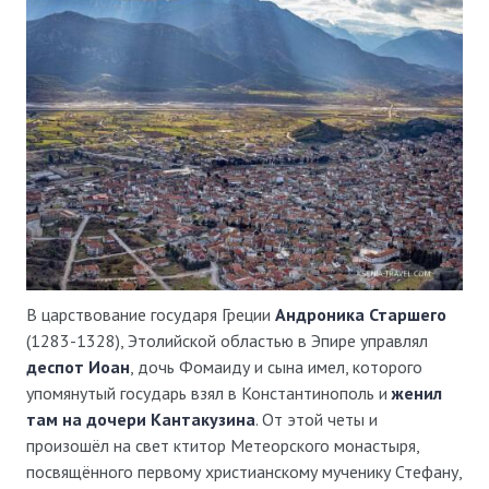
В царствование государя Греции
Андроника Старшего
(1283-1328), Этолийской областью в Эпире управлял
деспот Иоан
, дочь Фомаиду и сына имел, которого
упомянутый государь взял в Константинополь и
женил
там на дочери Кантакузина
. От этой четы и
произошёл на свет ктитор Метеорского монастыря,
посвящённого первому христианскому мученику Стефану,