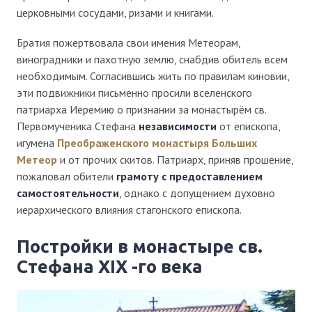
церковными сосудами, ризами и книгами.
Братия пожертвовала свои имения Метеорам,
виноградники и пахотную землю, снабдив обитель всем
необходимым. Согласившись жить по правилам киновии,
эти подвижники письменно просили вселенского
патриарха Иеремию о признании за монастырём св.
Первомученика Стефана
независимости
от епископа,
игумена
Преображенского монастыря Больших
Метеор
и от прочих скитов. Патриарх, приняв прошение,
пожаловал обители
грамоту с предоставлением
самостоятельности
, однако с допущением духовно
иерархического влияния стагонского епископа.
Постройки в монастыре св.
Стефана XIX -го века