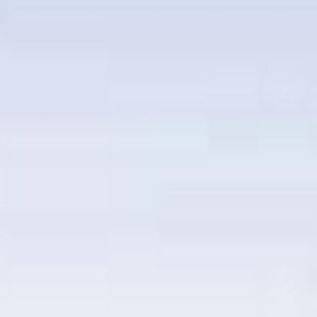
Viber & WhatsApp:
00306994791559