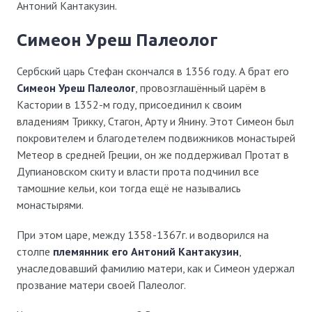
Антоний Кантакузин.
Симеон Уреш Палеолог
Сербский царь Стефан скончался в 1356 году. А брат его
Симеон Уреш Палеолог
, провозглашённый царём в
Кастории в 1352-м году, присоединил к своим
владениям Трикку, Стагон, Арту и Янину. Этот Симеон был
покровителем и благодетелем подвижников монастырей
Метеор в средней Греции, он же поддерживал Протат в
Дупиановском скиту и власти прота подчинил все
тамошние кельи, кои тогда ещё не назывались
монастырями.
При этом царе, между 1358-1367г. и водворился на
столпе
племянник его Антоний Кантакузин
,
унаследовавший фамилию матери, как и Симеон удержал
прозвание матери своей Палеолог.