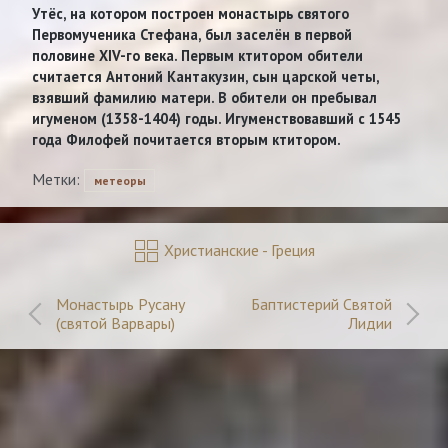
Утёс, на котором построен монастырь святого
Первомученика Стефана, был заселён в первой
половине XIV-го века. Первым ктитором обители
считается Антоний Кантакузин, сын царской четы,
взявший фамилию матери. В обители он пребывал
игуменом (1358-1404) годы. Игуменствовавший с 1545
года Филофей почитается вторым ктитором.
Метки:
метеоры
Христианские - Греция
Монастырь Русану
Баптистерий Святой
(святой Варвары)
Лидии