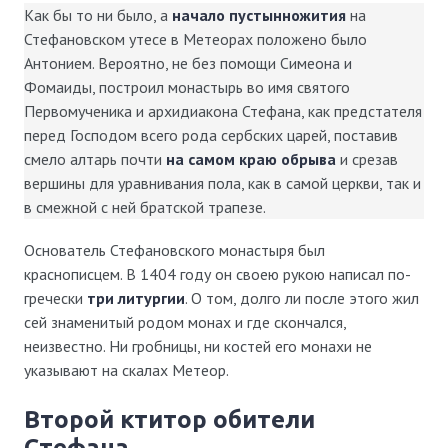
Как бы то ни было, а
начало пустынножития
на
Стефановском утесе в Метеорах положено было
Антонием. Вероятно, не без помощи Симеона и
Фомаиды, построил монастырь во имя святого
Первомученика и архидиакона Стефана, как предстателя
перед Господом всего рода сербских царей, поставив
смело алтарь почти
на самом краю обрыва
и срезав
вершины для уравнивания пола, как в самой церкви, так и
в смежной с ней братской трапезе.
Основатель Стефановского монастыря был
краснописцем. В 1404 году он своею рукою написал по-
гречески
три литургии
. О том, долго ли после этого жил
сей знаменитый родом монах и где скончался,
неизвестно. Ни гробницы, ни костей его монахи не
указывают на скалах Метеор.
второй ктитор обители
Стефана