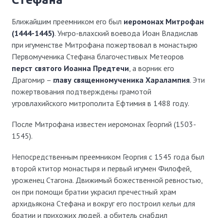
Ближайшим преемником его был
иеромонах Митрофан
(1444-1445)
. Унгро-влахский воевода Иоан Владислав
при игуменстве Митрофана пожертвовал в монастырю
Первомученика Стефана благочестивых Метеоров
перст святого Иоанна Предтечи
, а ворник его
Драгомир –
главу священномученика Харалампия
. Эти
пожертвования подтверждены грамотой
угровлахийского митрополита Ефтимия в 1488 году.
После Митрофана известен иеромонах Георгий (1503-
1545).
Непосредственным преемником Георгия с 1545 года был
второй ктитор монастыря и первый игумен Филофей,
уроженец Стагона. Движимый божественной ревностью,
он при помощи братии украсил пречестный храм
архидьякона Стефана и вокруг его построил кельи для
братии и прихожих людей, а обитель снабдил