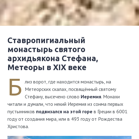
Ставропигиальный
монастырь святого
архидьякона Стефана,
Метеоры в XIX веке
Б
лиз ворот, где находится монастырь, на
Метеорских скалах, посвящённый святому
Стефану, высечено слово
Иеремия
. Монахи
читали и думали, что некий Иеремия из сонма первых
пустынников
подвизался на этой горе
в Греции в 6001
году от создания мира, или в 493 году от Рождества
Христова.