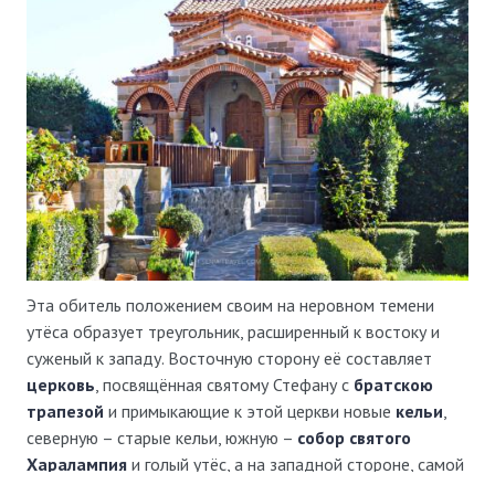
Эта обитель положением своим на неровном темени
утёса образует треугольник, расширенный к востоку и
суженый к западу. Восточную сторону её составляет
церковь
, посвящённая святому Стефану с
братскою
трапезой
и примыкающие к этой церкви новые
кельи
,
северную – старые кельи, южную –
собор святого
Харалампия
и голый утёс, а на западной стороне, самой
узкой, находится только калитка, за которою