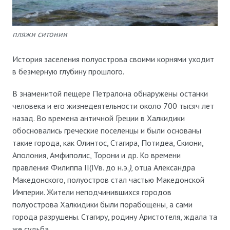
пляжи ситонии
История заселения полуострова своими корнями уходит
в безмерную глубину прошлого.
В знаменитой пещере Петралона обнаружены останки
человека и его жизнедеятельности около 700 тысяч лет
назад. Во времена античной Греции в Халкидики
обосновались греческие поселенцы и были основаны
такие города, как Олинтос, Стагира, Потидеа, Скиони,
Аполония, Амфиполис, Торони и др. Ко времени
правления Филиппа II(IVв. до н.э.
)
, отца Александра
Македонского, полуостров стал частью Македонской
Империи. Жители неподчинившихся городов
полуострова Халкидики были порабощены, а сами
города разрушены. Стагиру, родину Аристотеля, ждала та
же судьба.