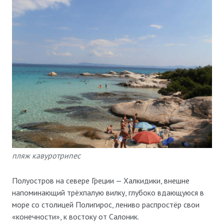
пляж кавуротрипес
Полуостров на севере Греции — Халкидики, внешне
напоминающий трёхпалую вилку, глубоко вдающуюся в
море со столицей Полигирос, лениво распростёр свои
«конечности», к востоку от Салоник.