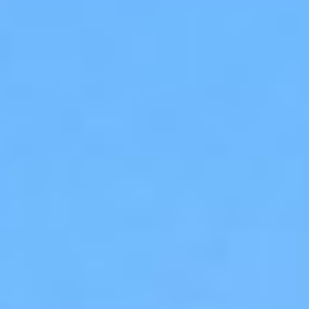
Viber & WhatsApp:
00306994791559