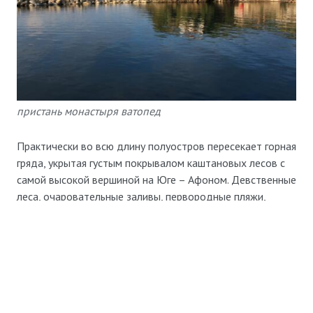
пристань монастыря ватопед
Практически во всю длину полуостров пересекает горная
гряда, укрытая густым покрывалом каштановых лесов с
самой высокой вершиной на Юге – Афоном. Девственные
леса, очаровательные заливы, первородные пляжи,
величавые монастырские стены, оливковые рощи –
такой ландшафт предстаёт многочисленным
паломникам, прибывающим к берегам Афона на
Халкидиках.
Вдали от мирской суеты путники обретают спокойствие
и благодать, столь желанные в нашей обыденной жизни.