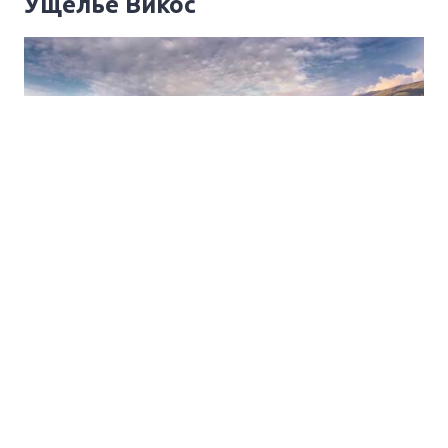
Ущелье Викос
Чтобы дойти до смотровой площадки, откуда
открывается головокружительная панорама, потребуется
немного мужества в преодолении довольно узкого
участка шириной менее метра и без ограждений. Крутые
обрывы вдоль тропы вызывают панический страх, что