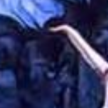
Viber & WhatsApp:
00306994791559