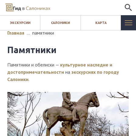
ИСКАТЬ
ЭКСКУРСИИ
САЛОНИКИ
КАРТА
САЛОНИКИ
Главная
…
памятники
ЭКСКУРСИИ
памятники
КАРТА
Памятники и обелиски —
культурное наследие и
достопримечательности
на
экскурсиях по городу
ШОПИНГ
Салоники
.
БЛОГ
КОНТАКТЫ