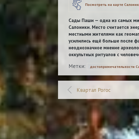
Посмотреть на карте Салоник
Сады Паши — одна из самых м
Салоники. Место считается эне
местными жителями как геомаг
усилились ещё больше после ф
неоднозначное мнение археоло
оккультных ритуалов с челове
Метки:
достопримечательности С
Квартал Рогос