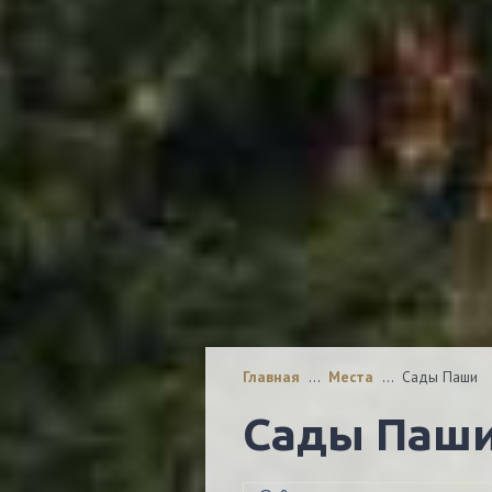
Главная
…
Места
…
Сады Паши
Сады Паш