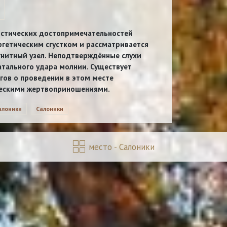
истических достопримечательностей
ргетическим сгустком и рассматривается
нитный узел. Неподтверждённые слухи
атального удара молнии. Существует
гов о проведении в этом месте
ческими жертвоприношениями.
алоники
Салоники
место - Салоники