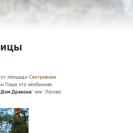
х от площади
Синтривани
ды Паши это необычная
“
Дом Дракона
” или “Логово