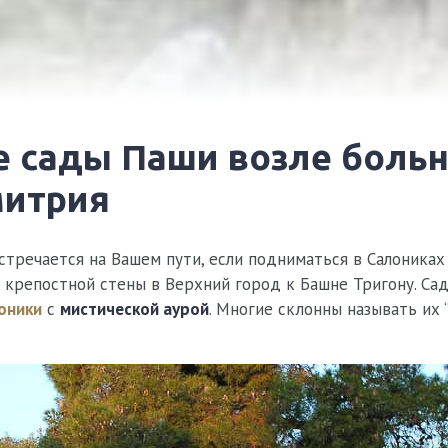
митрия
стречается на Вашем пути, если подниматься в Салоника
 крепостной стены в Верхний город к Башне Тригону. Са
оники
с
мистической аурой
. Многие склонны называть их 