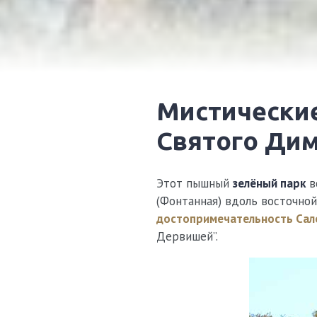
Мистические сады Паши возле больницы
Святого Ди
Этот пышный
зелёный парк
в
(Фонтанная) вдоль восточной
достопримечательность Сал
Дервишей”.