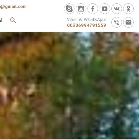
id@gmail.com
Viber & WhatsApp:
Ы
ИСКАТЬ
00306994791559