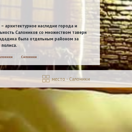
 – архитектурное наследие города и
ьность Салоников со множеством таверн
Лададика была отдельным районом за
 полиса.
алоники
Салоники
место - Салоники