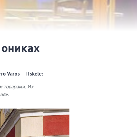
лониках
о Varos – I Iskele:
и товарами. Их
ия».