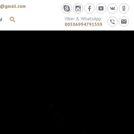
id@gmail.com
Viber & WhatsApp:
Ы
ИСКАТЬ
00306994791559