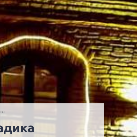
ика
дадика