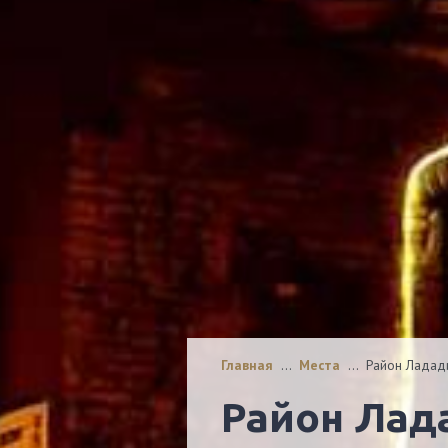
Главная
…
Места
…
Район Ладад
Район Ла