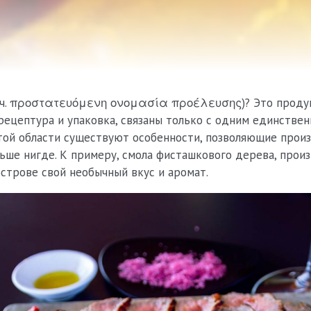
еч. προστατευόμενη ονομασία προέλευσης)? Это продук
рецептура и упаковка, связаны только с одним единстве
той области существуют особенности, позволяющие прои
льше нигде. К примеру, смола фисташкового дерева, прои
острове свой необычный вкус и аромат.