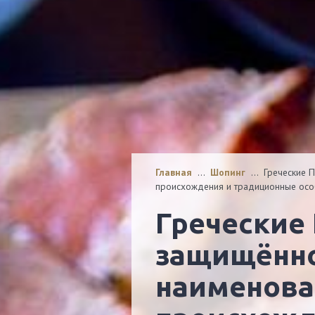
Главная
…
Шопинг
…
Греческие 
происхождения и традиционные осо
Греческие ПОП продукты
защищённ
наименова