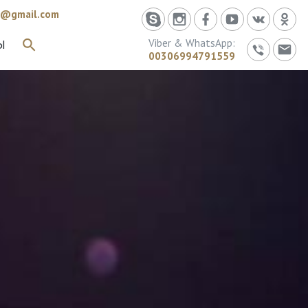
id@gmail.com
Viber & WhatsApp:
Ы
ИСКАТЬ
00306994791559