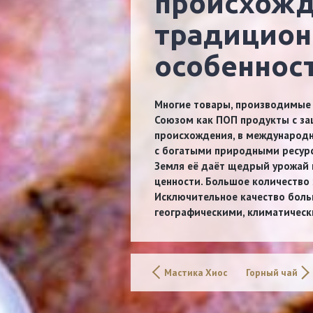
происхожд
традицио
особеннос
Многие товары, производимые 
Союзом как ПОП продукты с з
происхождения, в международн
с богатыми природными ресур
Земля её даёт щедрый урожай 
ценности. Большое количество 
Исключительное качество боль
географическими, климатичес
Мастика Хиос
Горный чай