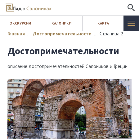
ИСКАТЬ
ЭКСКУРСИИ
САЛОНИКИ
КАРТА
САЛОНИКИ
Главная
…
Достопримечательности
…
Страница 2
ЭКСКУРСИИ
Достопримечательности
КАРТА
описание достопримечательностей Салоников и Греции
ШОПИНГ
БЛОГ
КОНТАКТЫ