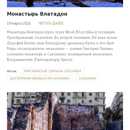
Монастырь Влатадон
19 марта 2016
ЧИТАТЬ ДАЛЕЕ
Монастырь Влатадон (греч. Ιερά Μονή Βλατάδων) посвящён
Преображению Спасителя. Во второй половине XIV века монах
Дорофей Влатис (или Влатадони), уроженец Крита и его брат
Марк, последователи «исихазма» — учения Григория Паламы,
основали монастырь в Салониках, посвящённый изначально
Вседержителю (Пантократору) Христу.
Метки:
ХРИСТИАНСКИЕ СВЯТЫНИ САЛОНИКИ
ДОСТОПРИМЕЧАТЕЛЬНОСТИ САЛОНИКИ
САЛОНИКИ