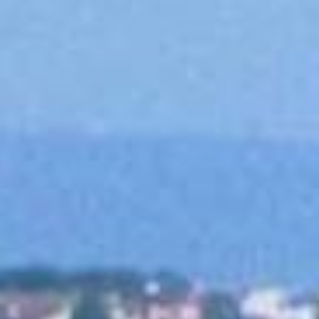
Viber & WhatsApp:
00306994791559