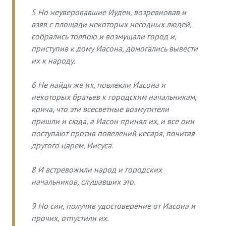
5 Но неуверовавшие Иудеи, возревновав и
взяв с площади некоторых негодных людей,
собрались толпою и возмущали город и,
приступив к дому Иасона, домогались вывести
их к народу.
6 Не найдя же их, повлекли Иасона и
некоторых братьев к городским начальникам,
крича, что эти всесветные возмутители
пришли и сюда, а Иасон принял их, и все они
поступают против повелений кесаря, почитая
другого царем, Иисуса.
8 И встревожили народ и городских
начальников, слушавших это.
9 Но сии, получив удостоверение от Иасона и
прочих, отпустили их.