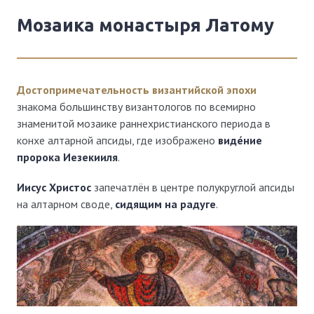
Мозаика монастыря Латому
Достопримечательность византийской эпохи
знакома большинству византологов по всемирно
знаменитой мозаике раннехристианского периода в
конхе алтарной апсиды, где изображено
виде́ние
пророка Иезекииля
.
Иисус Христос
запечатлён в центре полукруглой апсиды
на алтарном своде,
сидящим на радуге
.