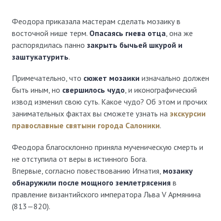
Феодора приказала мастерам сделать мозаику в
восточной нише терм.
Опасаясь гнева отца
, она же
распорядилась панно
закрыть бычьей шкурой и
заштукатурить
.
Примечательно, что
сюжет мозаики
изначально должен
быть иным, но
свершилось чудо
, и иконографический
извод изменил свою суть. Какое чудо? Об этом и прочих
занимательных фактах вы сможете узнать на
экскурсии
православные святыни города Салоники
.
Феодора благосклонно приняла мученическую смерть и
не отступила от веры в истинного Бога.
Впервые, согласно повествованию Игнатия,
мозаику
обнаружили после мощного землетрясения
в
правление византийского императора Льва V Армянина
(813—820).