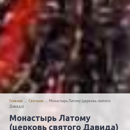
Главная
…
Святыни
…
Монастырь Латому (церковь святого
Давида)
Монастырь Латому
(церковь святого Давида)