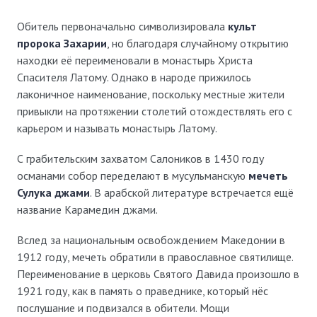
Обитель первоначально символизировала
культ
пророка Захарии
, но благодаря случайному открытию
находки её переименовали в монастырь Христа
Спасителя Латому. Однако в народе прижилось
лаконичное наименование, поскольку местные жители
привыкли на протяжении столетий отождествлять его с
карьером и называть монастырь Латому.
С грабительским захватом Салоников в 1430 году
османами собор переделают в мусульманскую
мечеть
Сулука джами
. В арабской литературе встречается ещё
название Карамедин джами.
Вслед за национальным освобождением Македонии в
1912 году, мечеть обратили в православное святилище.
Переименование в церковь Святого Давида произошло в
1921 году, как в память о праведнике, который нёс
послушание и подвизался в обители. Мощи