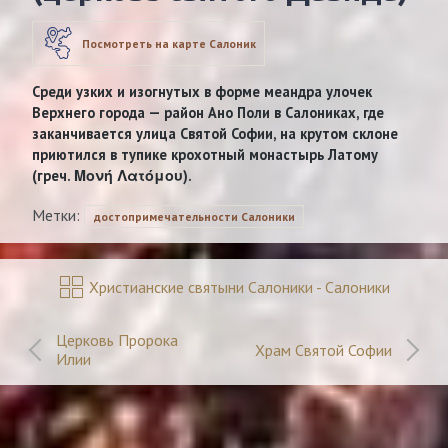
Посмотреть на карте Салоник
Среди узких и изогнутых в форме меандра улочек
Верхнего города — район Ано Поли в Салониках, где
заканчивается улица Святой Софии, на крутом склоне
приютился в тупике крохотный монастырь Латому
(греч. Μονή Λατόμου).
Метки:
достопримечательности Салоники
Христианские святыни Салоники - Салоники
Церковь Пророка
Храм Святой Софии
Илии