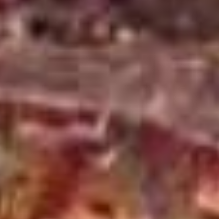
Viber & WhatsApp:
00306994791559