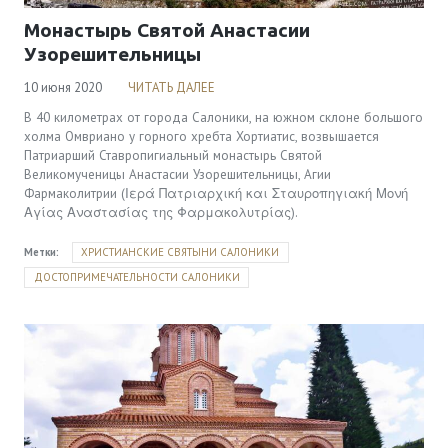
Монастырь Святой Анастасии
Узорешительницы
10 июня 2020
ЧИТАТЬ ДАЛЕЕ
В 40 километрах от города Салоники, на южном склоне большого
холма Омвриано у горного хребта Хортиатис, возвышается
Патриарший Ставропигиальный монастырь Святой
Великомученицы Анастасии Узорешительницы, Агии
Фармаколитрии (Ιερά Πατριαρχική και Σταυροπηγιακή Μονή
Αγίας Αναστασίας της Φαρμακολυτρίας).
Метки:
ХРИСТИАНСКИЕ СВЯТЫНИ САЛОНИКИ
ДОСТОПРИМЕЧАТЕЛЬНОСТИ САЛОНИКИ