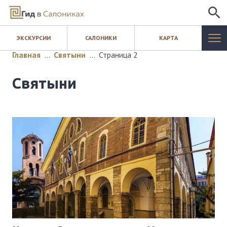
ИСКАТЬ
ЭКСКУРСИИ
САЛОНИКИ
КАРТА
САЛОНИКИ
Главная
…
Святыни
…
Страница 2
ЭКСКУРСИИ
Святыни
КАРТА
ШОПИНГ
БЛОГ
КОНТАКТЫ