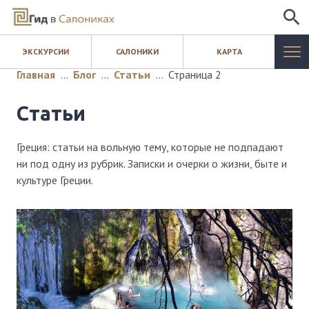
ИСКАТЬ
ЭКСКУРСИИ
САЛОНИКИ
КАРТА
САЛОНИКИ
Главная
…
Блог
…
Статьи
…
Страница 2
ЭКСКУРСИИ
Статьи
КАРТА
Греция: статьи на вольную тему, которые не подпадают
ни под одну из рубрик. Записки и очерки о жизни, быте и
ШОПИНГ
культуре Греции.
БЛОГ
КОНТАКТЫ